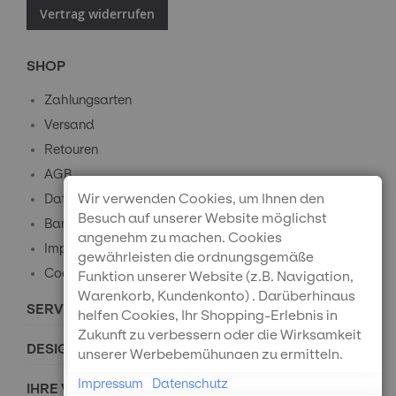
Vertrag widerrufen
SHOP
Zahlungsarten
Versand
Retouren
AGB
Wir verwenden Cookies, um Ihnen den
Datenschutz
Besuch auf unserer Website möglichst
Barrierefreiheitserklärung
angenehm zu machen. Cookies
Impressum
gewährleisten die ordnungsgemäße
Cookie-Einstellungen
Funktion unserer Website (z.B. Navigation,
Warenkorb, Kundenkonto) . Darüberhinaus
SERVICE
helfen Cookies, Ihr Shopping-Erlebnis in
Zukunft zu verbessern oder die Wirksamkeit
DESIGNPREISE
unserer Werbebemühungen zu ermitteln.
Außerdem können wir mithilfe von Cookies
Impressum
Datenschutz
IHRE VORTEILE
und Tracking mittels Google Analytics