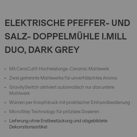
to
the
beginning
of
ELEKTRISCHE PFEFFER- UND
the
images
SALZ- DOPPELMÜHLE I.MILL
gallery
DUO, DARK GREY
Mit CeraCut® Hochleistungs-Ceramic Mahlwerk
Zwei getrennte Mahlwerke für unverfälschtes Aroma
GravitySwitch aktiviert automatisch nur das untere
Mahlwerk
Würzen per Knopfdruck mit praktischer Einhandbedienung
MicroStep Technology für präzises Dosieren
Lieferung ohne Erstbestückung und abgebildete
Dekorationsartikel