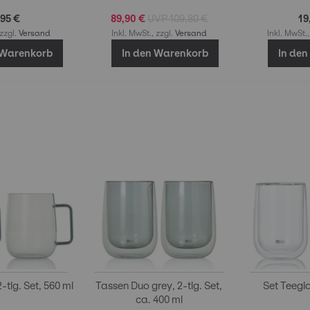
,95 €
89,90 €
109,80 €
19
 zzgl.
Versand
Inkl. MwSt., zzgl.
Versand
Inkl. MwSt.,
 Warenkorb
In den Warenkorb
In de
-tlg. Set, 560 ml
Tassen Duo grey, 2-tlg. Set,
Set Teegl
ca. 400 ml