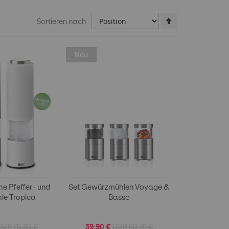
In
Sortieren nach
absteigender
Reihenfolge
Neu
che Pfeffer- und
Set Gewürzmühlen Voyage &
le Tropica
Basso
75,80 €
39,90 €
69,70 €