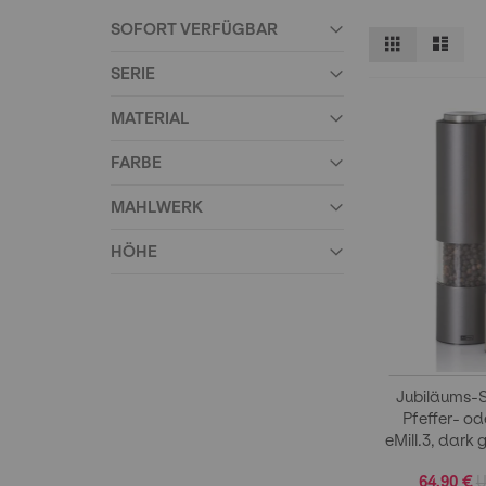
SOFORT VERFÜGBAR
Ansicht
Raster
Liste
als
SERIE
MATERIAL
FARBE
MAHLWERK
HÖHE
Jubiläums-S
Pfeffer- o
eMill.3, dark 
64,90 €