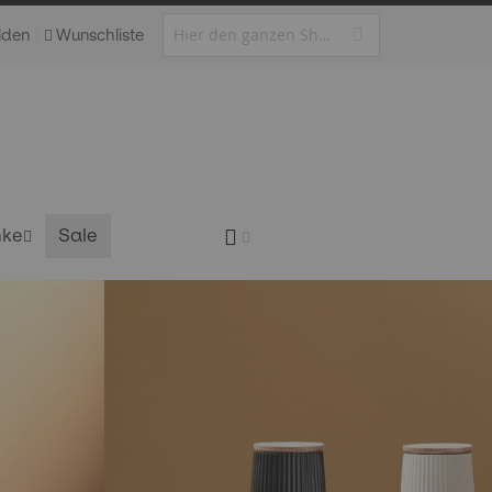
lden
Wunschliste
nke
Sale