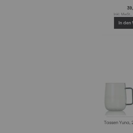
39
Inkl. MwSt.,
In den
Tassen Yuna, 2