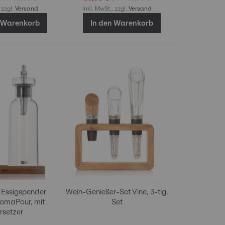
 zzgl.
Versand
Inkl. MwSt., zzgl.
Versand
n Warenkorb
In den Warenkorb
d Essigspender
Wein-Genießer-Set Vine, 3-tlg.
omaPour, mit
Set
rsetzer