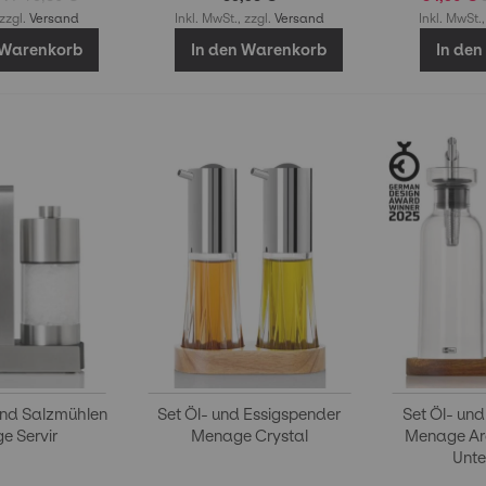
 zzgl.
Versand
Inkl. MwSt., zzgl.
Versand
Inkl. MwSt.,
 Warenkorb
In den Warenkorb
In de
 und Salzmühlen
Set Öl- und Essigspender
Set Öl- un
e Servir
Menage Crystal
Menage Ar
Unte