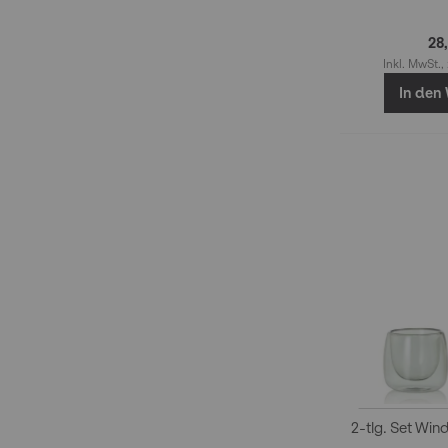
28
Inkl. MwSt.,
In den
2-tlg. Set Win