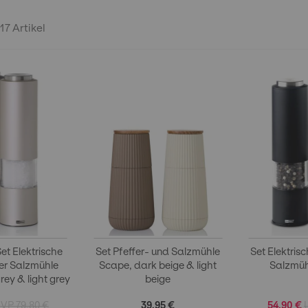
17
Artikel
et Elektrische
Set Pfeffer- und Salzmühle
Set Elektris
der Salzmühle
Scape, dark beige & light
Salzmüh
grey & light grey
beige
79,80 €
39,95 €
54,90 €