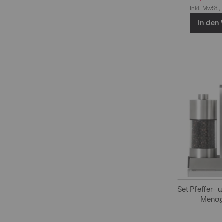
Inkl. MwSt.,
In den
Set Pfeffer-
Menag