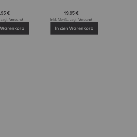
,95 €
19,95 €
 zzgl.
Versand
Inkl. MwSt., zzgl.
Versand
n Warenkorb
In den Warenkorb