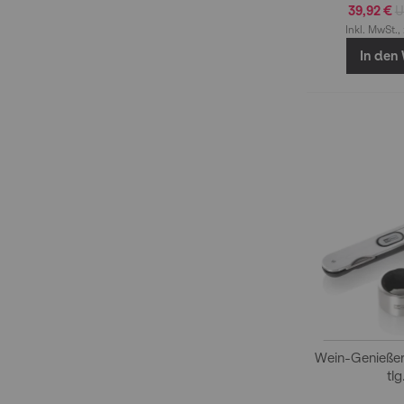
39,92 €
Inkl. MwSt.,
In den
Wein-Genieße
tlg