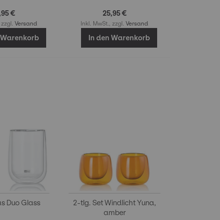
,95 €
25,95 €
 zzgl.
Versand
Inkl. MwSt., zzgl.
Versand
n Warenkorb
In den Warenkorb
as Duo Glass
2-tlg. Set Windlicht Yuna,
amber