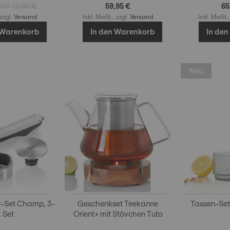
49,90 €
59,95 €
65
 zzgl.
Versand
Inkl. MwSt., zzgl.
Versand
Inkl. MwSt.,
 Warenkorb
In den Warenkorb
In de
Neu
r-Set Champ, 3-
Geschenkset Teekanne
Tassen-Set
. Set
Orient+ mit Stövchen Tuto