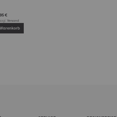
,95 €
 zzgl.
Versand
 Warenkorb