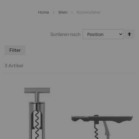
Home
Wein
Korkenzieher
In
Sortieren nach
ab
Re
Filter
3
Artikel