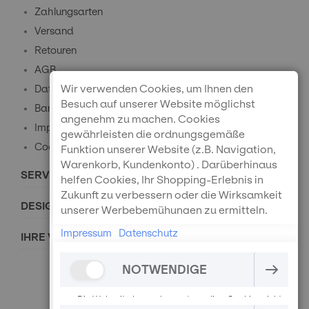
Zahlungsarten
Versand
Retouren
AGB
Wir verwenden Cookies, um Ihnen den
Datenschutz
Besuch auf unserer Website möglichst
Barrierefreiheitserklärung
angenehm zu machen. Cookies
Impressum
gewährleisten die ordnungsgemäße
Cookie-Einstellungen
Funktion unserer Website (z.B. Navigation,
Warenkorb, Kundenkonto) . Darüberhinaus
SERVICE
helfen Cookies, Ihr Shopping-Erlebnis in
Zukunft zu verbessern oder die Wirksamkeit
DESIGNPREISE
unserer Werbebemühungen zu ermitteln.
Außerdem können wir mithilfe von Cookies
Impressum
Datenschutz
IHRE VORTEILE
und Tracking mittels Google Analytics
besser verstehen, wie unsere Seite genutzt
NOTWENDIGE
wird.
Die Webseite kann ohne notwendige Cookies nicht