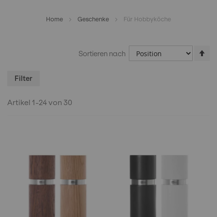
Home
Geschenke
Für Hobbyköche
In
Sortieren nach
ab
Re
Filter
Artikel
1
-
24
von
30