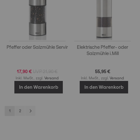
Pfeffer oder Salzmühle Servir
Elektrische Pfeffer- oder
Salzmühle i.Mill
17,90 €
21,90 €
55,95 €
Inkl. MwSt., zzgl.
Versand
Inkl. MwSt., zzgl.
Versand
In den Warenkorb
In den Warenkorb
Seite
Sie lesen gerade Seite
Seite
Seite
Weiter
1
2