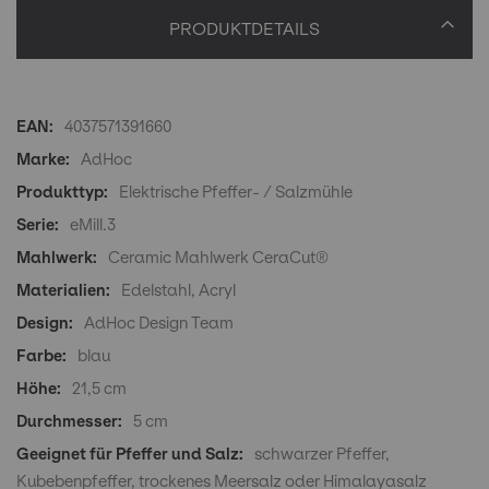
PRODUKTDETAILS
Produktdetails
4037571391660
AdHoc
Elektrische Pfeffer- / Salzmühle
eMill.3
Ceramic Mahlwerk CeraCut®
Edelstahl, Acryl
AdHoc Design Team
blau
21,5 cm
5 cm
schwarzer Pfeffer,
Kubebenpfeffer, trockenes Meersalz oder Himalayasalz