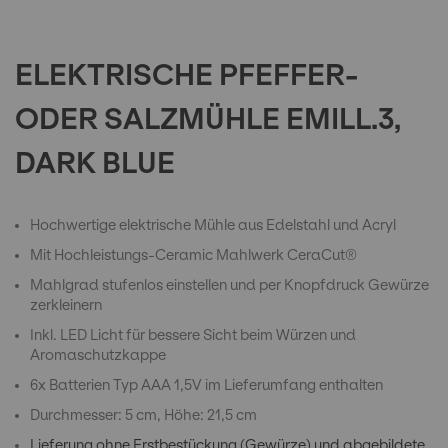
to
the
beginning
of
ELEKTRISCHE PFEFFER-
the
images
ODER SALZMÜHLE EMILL.3,
gallery
DARK BLUE
Hochwertige elektrische Mühle aus Edelstahl und Acryl
Mit Hochleistungs-Ceramic Mahlwerk CeraCut®
Mahlgrad stufenlos einstellen und per Knopfdruck Gewürze
zerkleinern
Inkl. LED Licht für bessere Sicht beim Würzen und
Aromaschutzkappe
6x Batterien Typ AAA 1,5V im Lieferumfang enthalten
Durchmesser: 5 cm, Höhe: 21,5 cm
Lieferung ohne Erstbestückung (Gewürze) und abgebildete