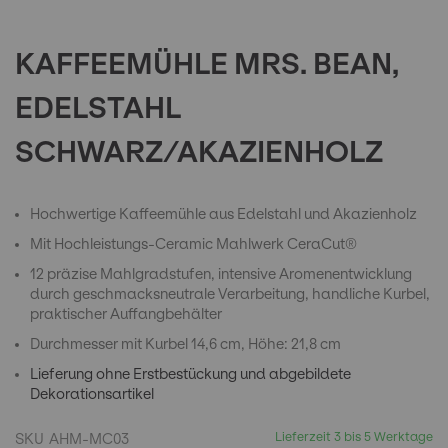
the
beginning
of
KAFFEEMÜHLE MRS. BEAN,
the
images
EDELSTAHL
gallery
SCHWARZ/AKAZIENHOLZ
Hochwertige Kaffeemühle aus Edelstahl und Akazienholz
Mit Hochleistungs-Ceramic Mahlwerk CeraCut®
12 präzise Mahlgradstufen, intensive Aromenentwicklung
durch geschmacksneutrale Verarbeitung, handliche Kurbel,
praktischer Auffangbehälter
Durchmesser mit Kurbel 14,6 cm, Höhe: 21,8 cm
Lieferung ohne Erstbestückung und abgebildete
Dekorationsartikel
Lieferzeit 3 bis 5 Werktage
SKU
AHM-MC03