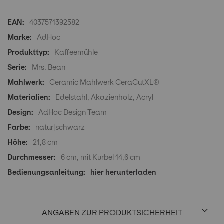
Produktdetails
4037571392582
AdHoc
Kaffeemühle
Mrs. Bean
Ceramic Mahlwerk CeraCutXL®
Edelstahl, Akazienholz, Acryl
AdHoc Design Team
natur|schwarz
21,8 cm
6 cm, mit Kurbel 14,6 cm
hier herunterladen
ANGABEN ZUR PRODUKTSICHERHEIT