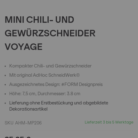
the
beginning
of
MINI CHILI- UND
the
images
GEWÜRZSCHNEIDER
gallery
VOYAGE
Kompakter Chili- und Gewürzschneider
Mit original AdHoc SchneidWerk®
Ausgezeichnetes Design: #FORM Designpreis
Höhe: 7,5 cm, Durchmesser: 3.8 cm
Lieferung ohne Erstbestückung und abgebildete
Dekorationsartikel
Lieferzeit 3 bis 5 Werktage
SKU
AHM-MP206