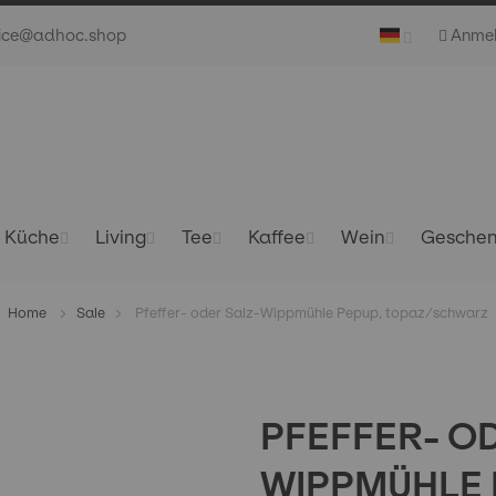
vice@adhoc.shop
Anme
Küche
Living
Tee
Kaffee
Wein
Gesche
Home
Sale
Pfeffer- oder Salz-Wippmühle Pepup, topaz/schwarz
PFEFFER- O
WIPPMÜHLE 