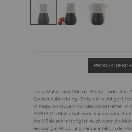
Skip
to
the
beginning
of
the
images
PRODUKTBESCH
gallery
Diese Mühle rockt! Mit der Pfeffer- oder Sal
Speisenzubereitung. Sie ist ein wichtiger Le
Mittelpunkt an dem sich die Gäste treffen. 
PEPUP. Die Mühle hat zwar einen runden Boden
der Mühle sehr niedrig ist. Auch wenn die Müh
ein lässiger Wipp- und Pendeleffekt. In der 