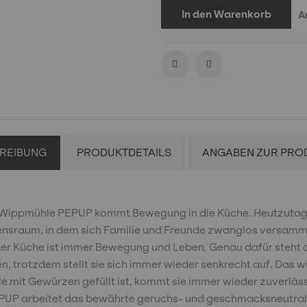
In den Warenkorb
A
REIBUNG
PRODUKTDETAILS
ANGABEN ZUR PRO
z-Wippmühle PEPUP kommt Bewegung in die Küche. Heutzutage i
bensraum, in dem sich Familie und Freunde zwanglos versamme
In der Küche ist immer Bewegung und Leben. Genau dafür steh
, trotzdem stellt sie sich immer wieder senkrecht auf. Das 
le mit Gewürzen gefüllt ist, kommt sie immer wieder zuverläss
PEPUP arbeitet das bewährte geruchs- und geschmacksneutrale