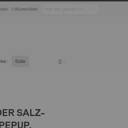
lden
Wunschliste
nke
Sale
DER SALZ-
PEPUP,