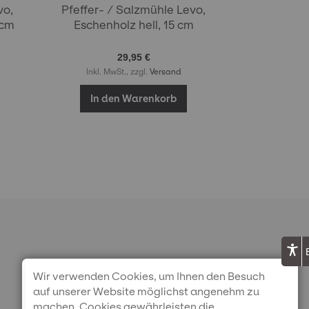
vo,
Pfeffer- / Salzmühle Levo,
 cm
Eschenholz hell, 15 cm
29,95 €
Inkl. MwSt., zzgl.
Versand
In den Warenkorb
Wir verwenden Cookies, um Ihnen den Besuch
IHRE VORTEILE
auf unserer Website möglichst angenehm zu
machen. Cookies gewährleisten die