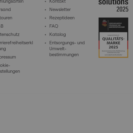
hlungsarten
Kontakt
rsand
Newsletter
touren
Rezeptideen
GB
FAQ
tenschutz
Katalog
rierefreiheitserkl
Entsorgungs- und
ung
Umwelt-
bestimmungen
pressum
okie-
stellungen