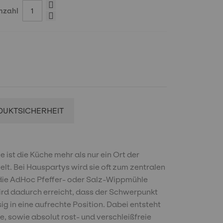
nzahl
DUKTSICHERHEIT
st die Küche mehr als nur ein Ort der
lt. Bei Hauspartys wird sie oft zum zentralen
t die AdHoc Pfeffer- oder Salz-Wippmühle
wird dadurch erreicht, dass der Schwerpunkt
ig in eine aufrechte Position. Dabei entsteht
, sowie absolut rost- und verschleißfreie