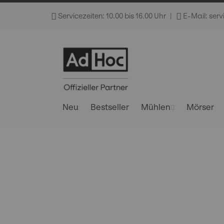
Direkt
Servicezeiten: 10.00 bis 16.00 Uhr
|
E-Mail: ser
zum
Inhalt
Neu
Bestseller
Mühlen
Mörser
Skip
to
the
end
of
the