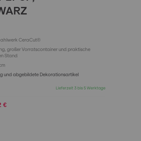
WARZ
 Mahlwerk CeraCut®
ng, großer Vorratscontainer und praktische
ren Stand
 cm
g und abgebildete Dekorationsartikel
Lieferzeit 3 bis 5 Werktage
2 €