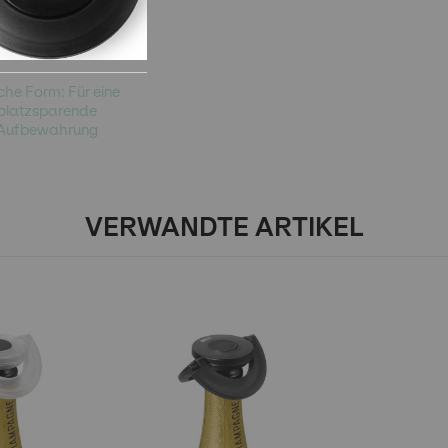
che Form: Für eine
platzsparende
Aufbewahrung
VERWANDTE ARTIKEL