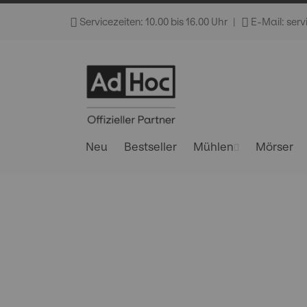
Direkt
Servicezeiten: 10.00 bis 16.00 Uhr
|
E-Mail: ser
zum
Inhalt
Neu
Bestseller
Mühlen
Mörser
Skip
to
the
end
of
the