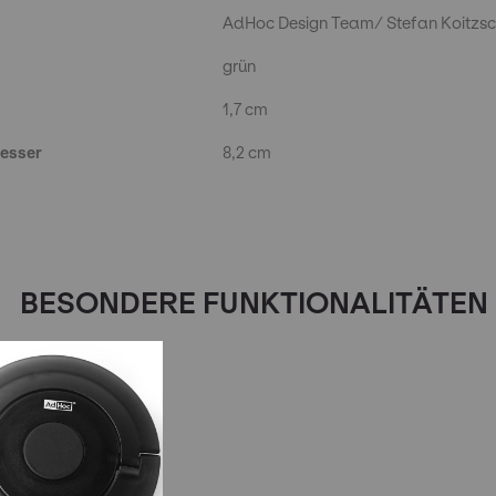
AdHoc Design Team/ Stefan Koitzs
grün
1,7 cm
esser
8,2 cm
BESONDERE FUNKTIONALITÄTEN