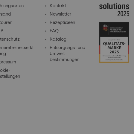
hlungsarten
Kontakt
rsand
Newsletter
touren
Rezeptideen
GB
FAQ
tenschutz
Katalog
rierefreiheitserkl
Entsorgungs- und
ung
Umwelt-
bestimmungen
pressum
okie-
stellungen