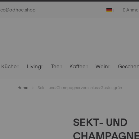
vice@adhoc.shop
Anme
Küche
Living
Tee
Kaffee
Wein
Gesche
Home
Sekt- und Champagnerverschluss Gusto, grün
SEKT- UND
CHAMPAGNE