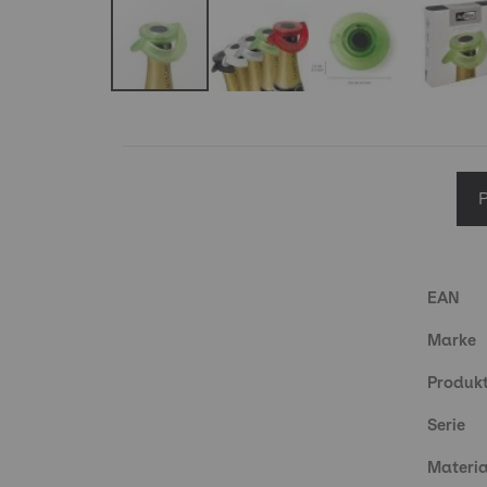
Skip
to
the
beginning
of
the
images
gallery
Produkt
EAN
Marke
Produk
Serie
Materia