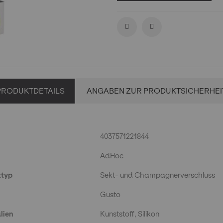
PRODUKTDETAILS
ANGABEN ZUR PRODUKTSICHERHEI
details
4037571221844
AdHoc
ttyp
Sekt- und Champagnerverschluss
Gusto
lien
Kunststoff, Silikon