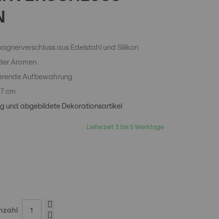
N
agnerverschluss aus Edelstahl und Silikon
 der Aromen
sparende Aufbewahrung
,7 cm
g und abgebildete Dekorationsartikel
Lieferzeit 3 bis 5 Werktage
nzahl