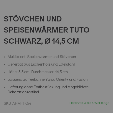
to
the
beginning
of
STÖVCHEN UND
the
images
SPEISENWÄRMER TUTO
gallery
SCHWARZ, Ø 14,5 CM
Multitalent: Speisewärmer und Stövchen
Gefertigt aus Eschenholz und Edelstahl
Höhe: 5,5 cm, Durchmesser: 14,5 cm
passend zu Teekanne Yuna, Orient+ und Fusion
Lieferung ohne Erstbestückung und abgebildete
Dekorationsartikel
Lieferzeit 3 bis 5 Werktage
SKU
AHM-TK54