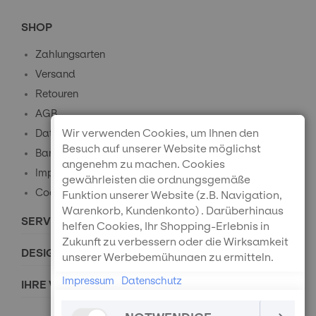
SHOP
Zahlungsarten
Versand
Retouren
AGB
Wir verwenden Cookies, um Ihnen den
Datenschutz
Besuch auf unserer Website möglichst
Barrierefreiheitserklärung
angenehm zu machen. Cookies
Impressum
gewährleisten die ordnungsgemäße
Cookie-Einstellungen
Funktion unserer Website (z.B. Navigation,
Warenkorb, Kundenkonto) . Darüberhinaus
SERVICE
helfen Cookies, Ihr Shopping-Erlebnis in
Zukunft zu verbessern oder die Wirksamkeit
DESIGNPREISE
unserer Werbebemühungen zu ermitteln.
Außerdem können wir mithilfe von Cookies
Impressum
Datenschutz
IHRE VORTEILE
und Tracking mittels Google Analytics
besser verstehen, wie unsere Seite genutzt